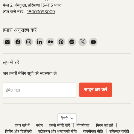
फेज़ 2, पंचकूला, हरियाणा 134113 भारत
टोल फ्री नंबर -
18003093009
हमारा अनुसरण करें
हमें
हमें
हमें
हमें
हमें
हमें
हमें
हमें
हमें
ईमेल
Facebook
Instagram
LinkedIn
Medium
Pinterest
Spotify
X
YouTube
पर
पर
पर
पर
पर
पर
पर
पर
पर
ढूंढें
ढूंढें
ढूंढें
ढूंढें
ढूंढें
ढूंढें
ढूंढें
ढूंढें
ढूंढें
लूप में रहें
अब हमारी मेलिंग सूची की सदस्यता लें!
साइन अप करें
ईमेल पता
भाषा
हिन्दी
हमारे बारे में
ब्लॉग
हमसे संपर्क करें
गोपनीयता
नियम एवं शर्तें
शिपिंग और डिलीवरी
रद्दीकरण और धनवापसी नीति
गोपनीयता नीति
रजिस्टर वारंटी