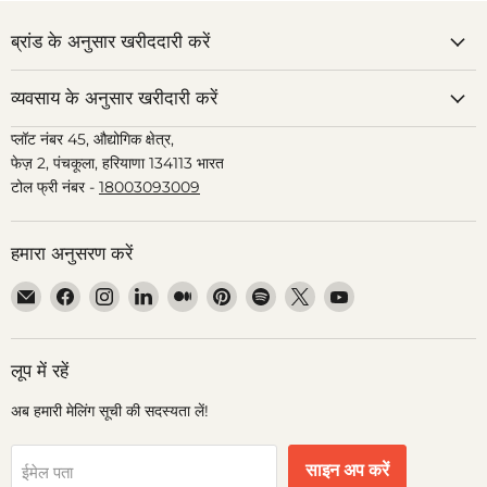
ब्रांड के अनुसार खरीददारी करें
व्यवसाय के अनुसार खरीदारी करें
प्लॉट नंबर 45, औद्योगिक क्षेत्र,
फेज़ 2, पंचकूला, हरियाणा 134113 भारत
टोल फ्री नंबर -
18003093009
हमारा अनुसरण करें
हमें
हमें
हमें
हमें
हमें
हमें
हमें
हमें
हमें
ईमेल
Facebook
Instagram
LinkedIn
Medium
Pinterest
Spotify
X
YouTube
पर
पर
पर
पर
पर
पर
पर
पर
पर
ढूंढें
ढूंढें
ढूंढें
ढूंढें
ढूंढें
ढूंढें
ढूंढें
ढूंढें
ढूंढें
लूप में रहें
अब हमारी मेलिंग सूची की सदस्यता लें!
साइन अप करें
ईमेल पता