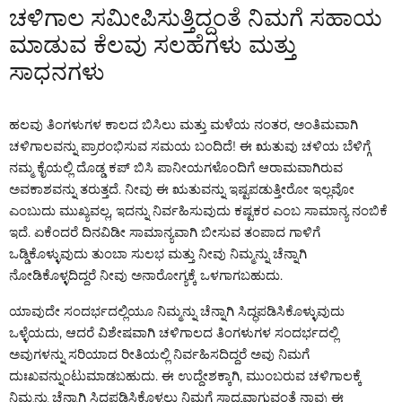
ಚಳಿಗಾಲ ಸಮೀಪಿಸುತ್ತಿದ್ದಂತೆ ನಿಮಗೆ ಸಹಾಯ
ಮಾಡುವ ಕೆಲವು ಸಲಹೆಗಳು ಮತ್ತು
ಸಾಧನಗಳು
ಹಲವು ತಿಂಗಳುಗಳ ಕಾಲದ ಬಿಸಿಲು ಮತ್ತು ಮಳೆಯ ನಂತರ, ಅಂತಿಮವಾಗಿ
ಚಳಿಗಾಲವನ್ನು ಪ್ರಾರಂಭಿಸುವ ಸಮಯ ಬಂದಿದೆ! ಈ ಋತುವು ಚಳಿಯ ಬೆಳಿಗ್ಗೆ
ನಮ್ಮ ಕೈಯಲ್ಲಿ ದೊಡ್ಡ ಕಪ್ ಬಿಸಿ ಪಾನೀಯಗಳೊಂದಿಗೆ ಆರಾಮವಾಗಿರುವ
ಅವಕಾಶವನ್ನು ತರುತ್ತದೆ. ನೀವು ಈ ಋತುವನ್ನು ಇಷ್ಟಪಡುತ್ತೀರೋ ಇಲ್ಲವೋ
ಎಂಬುದು ಮುಖ್ಯವಲ್ಲ, ಇದನ್ನು ನಿರ್ವಹಿಸುವುದು ಕಷ್ಟಕರ ಎಂಬ ಸಾಮಾನ್ಯ ನಂಬಿಕೆ
ಇದೆ. ಏಕೆಂದರೆ ದಿನವಿಡೀ ಸಾಮಾನ್ಯವಾಗಿ ಬೀಸುವ ತಂಪಾದ ಗಾಳಿಗೆ
ಒಡ್ಡಿಕೊಳ್ಳುವುದು ತುಂಬಾ ಸುಲಭ ಮತ್ತು ನೀವು ನಿಮ್ಮನ್ನು ಚೆನ್ನಾಗಿ
ನೋಡಿಕೊಳ್ಳದಿದ್ದರೆ ನೀವು ಅನಾರೋಗ್ಯಕ್ಕೆ ಒಳಗಾಗಬಹುದು.
ಯಾವುದೇ ಸಂದರ್ಭದಲ್ಲಿಯೂ ನಿಮ್ಮನ್ನು ಚೆನ್ನಾಗಿ ಸಿದ್ಧಪಡಿಸಿಕೊಳ್ಳುವುದು
ಒಳ್ಳೆಯದು, ಆದರೆ ವಿಶೇಷವಾಗಿ ಚಳಿಗಾಲದ ತಿಂಗಳುಗಳ ಸಂದರ್ಭದಲ್ಲಿ
ಅವುಗಳನ್ನು ಸರಿಯಾದ ರೀತಿಯಲ್ಲಿ ನಿರ್ವಹಿಸದಿದ್ದರೆ ಅವು ನಿಮಗೆ
ದುಃಖವನ್ನುಂಟುಮಾಡಬಹುದು. ಈ ಉದ್ದೇಶಕ್ಕಾಗಿ, ಮುಂಬರುವ ಚಳಿಗಾಲಕ್ಕೆ
ನಿಮ್ಮನ್ನು ಚೆನ್ನಾಗಿ ಸಿದ್ಧಪಡಿಸಿಕೊಳ್ಳಲು ನಿಮಗೆ ಸಾಧ್ಯವಾಗುವಂತೆ ನಾವು ಈ