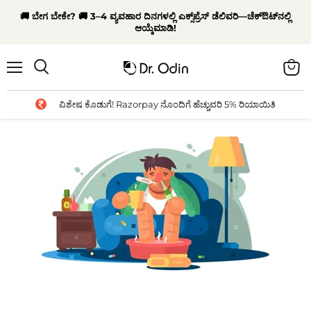
🚚 ಬೇಗ ಬೇಕೇ? 🚚 3–4 ವ್ಯವಹಾರ ದಿನಗಳಲ್ಲಿ ಎಕ್ಸ್‌ಪ್ರೆಸ್ ಡೆಲಿವರಿ—ಚೆಕ್‌ಔಟ್‌ನಲ್ಲಿ
ಆಯ್ಕೆಮಾಡಿ!
Menu
View
Search
cart
ವಿಶೇಷ ಕೊಡುಗೆ! Razorpay ನೊಂದಿಗೆ ಹೆಚ್ಚುವರಿ 5% ರಿಯಾಯಿತಿ