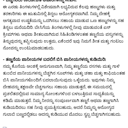
ಈ ಎರಡು ತಿಂಗಳುಗಳಲ್ಲಿ ವಿಶೇಷವಾಗಿ ಲಭ್ಯವಿರುವ ಕೆಲವು ಹಣ್ಣುಗಳು ಮತ್ತು
ತರಕಾರಿಗಳು ಈ ಋತುವಿನಲ್ಲಿ ತಿನ್ನಲು ಆರೋಗ್ಯಕರವಾಗಿವೆ. ನಿಮ್ಮ ದೇಹಕ್ಕೆ
ಅಗತ್ಯವಾದ ಉಷ್ಣತೆಯನ್ನು ಒದಗಿಸಲು ಸಹಾಯ ಮಾಡುವ ಒಣ ಹಣ್ಣುಗಳನ್ನು ಸಹ
ತಿನ್ನಲು ಮರೆಯದಿರಿ. ಬೇಸಿಗೆಯ ತಿಂಗಳುಗಳಲ್ಲಿ ನೀವು ಮಾಡುವಂತೆ ಐಸ್
ಕ್ರೀಮ್‌ಗಳು ಅಥವಾ ಶೀತಲವಾಗಿರುವ ಸಿಹಿತಿಂಡಿಗಳಂತಹ ತಣ್ಣನೆಯ ವಸ್ತುಗಳನ್ನು
ತಿನ್ನುವುದನ್ನು ತಪ್ಪಿಸುವುದು ಉತ್ತಮ, ಏಕೆಂದರೆ ಇವು ನಿಮಗೆ ಶೀತ ಮತ್ತು ಗಂಟಲು
ನೋವನ್ನು ಉಂಟುಮಾಡಬಹುದು.
- ತಣ್ಣನೆಯ ಪಾನೀಯಗಳ ಬದಲಿಗೆ ಬಿಸಿ ಪಾನೀಯಗಳನ್ನು ಕುಡಿಯಿರಿ:
ನಮ್ಮ ಕೊನೆಯ ಅಂಶಕ್ಕೆ ಅನುಗುಣವಾಗಿ, ನಿಮ್ಮ ತಣ್ಣನೆಯ ರಸಗಳು ಮತ್ತು ಗಾಳಿ
ತುಂಬಿದ ಪಾನೀಯಗಳನ್ನು ಬೆಚ್ಚಗಿನ ಸೂಪ್‌ಗಳು ಮತ್ತು ಚಹಾ ಮತ್ತು ಕಾಫಿಯಂತಹ
ಬಿಸಿ ಪಾನೀಯಗಳೊಂದಿಗೆ ಬದಲಾಯಿಸುವುದು ಒಳ್ಳೆಯದು. ಇವುಗಳು ನಿಮ್ಮ
ದೇಹವನ್ನು ತಕ್ಷಣವೇ ಬೆಚ್ಚಗಾಗಲು ಸಹಾಯ ಮಾಡುತ್ತದೆ, ಈ ಸಮಯದಲ್ಲಿ
ಪ್ರಚಲಿತದಲ್ಲಿರುವ ಸಾಮಾನ್ಯ ಸೋಂಕುಗಳಿಂದ ಬಳಲುತ್ತಿರುವ ಸಾಧ್ಯತೆಯನ್ನು
ಕಡಿಮೆ ಮಾಡುತ್ತದೆ. ನಿಮ್ಮ ನೀರನ್ನು ಸಂಪೂರ್ಣವಾಗಿ ತಣ್ಣಗೆ ಅಥವಾ ತಣ್ಣಗಾಗಿಸಿ
ಕುಡಿಯದಿರಲು ಸಹ ನೀವು ಪ್ರಯತ್ನಿಸಬಹುದು, ಆದರೆ ನಿಮ್ಮನ್ನು ಆರೋಗ್ಯದ
ಗುಲಾಬಿ ಬಣ್ಣದಲ್ಲಿಡಲು ಅದನ್ನು ಕುಡಿಯುವ ಮೊದಲು ಸ್ವಲ್ಪ ಬೆಚ್ಚಗಾಗಿಸಬಹುದು.