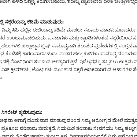
್ವತವಾಗಿ ಹಳದಿ ಬಣ್ಣಕ್ಕೆ ತಿರುಗಿಸಬಹುದು, ಇದನ್ನು ವ್ಯಾಪಕವಾದ ದಂತ ಚಿಕಿತ್ಸೆಗಳಿಲ್ಲ
್ಲಿ ಸಕ್ಕರೆಯನ್ನು ಕಡಿಮೆ ಮಾಡುವುದು:
ು ನಿಮ್ಮ ಸಿಹಿ ಹಲ್ಲಿನ ರುಚಿಯನ್ನು ಕಡಿಮೆ ಮಾಡಲು ಸಹಾಯ ಮಾಡಬಹುದಾದರೂ, 
ಂದರೆ ಉಂಟುಮಾಡಬಹುದು. ಒಸಡುಗಳು ಮತ್ತು ಕ್ಯಾಂಡಿಗಳಂತಹ ಸಕ್ಕರೆಯಿಂದ ಸ
ಹಲ್ಲುಗಳಲ್ಲಿ ಹಲ್ಲುಜ್ಜುವ ಬ್ರಷ್ ಸಾಮಾನ್ಯವಾಗಿ ತಲುಪದ ಪ್ರದೇಶಗಳಲ್ಲಿ ಸಂಗ್ರ
ಲಿನ ಕೊಳೆತಕ್ಕೆ ಕಾರಣವಾಗಬಹುದು. ನಂತರ ಹಲ್ಲು ಕುಳಿಗಳು ಸಾಮಾನ್ಯ ದೂರುಗಳಾ
 ಇದಕ್ಕೆ ನೋವಿನಿಂದ ತುಂಬುವ ಅಗತ್ಯವಿರುತ್ತದೆ. ಇದೆಲ್ಲವನ್ನೂ ತಪ್ಪಿಸಲು ಉತ್ತಮ
 ಐಸ್ ಕ್ರೀಮ್‌ಗಳು, ಟೋಫಿಗಳು ಮುಂತಾದ ಸಕ್ಕರೆ ಅಧಿಕವಾಗಿರುವ ಆಹಾರಗಳ ಸ
ು.
 ಸಿಗರೇಟ್ ತ್ಯಜಿಸುವುದು:
ಅಥವಾ ಆಗಾಗ್ಗೆ ಧೂಮಪಾನ ಮಾಡುವುದರಿಂದ ನಿಮ್ಮ ಆರೋಗ್ಯದ ಮೇಲೆ ಮಾತ್ರವಲ್ಲ
ಪ್ರತಿಕೂಲ ಪರಿಣಾಮ ಬೀರುತ್ತದೆ. ನಿಯಮಿತ ತಂಬಾಕು ಸೇವನೆಯು ನಿಮ್ಮ ಹಲ್ಲುಗಳ
ರ ಅದನ್ನು ತೊಡೆದುಹಾಕಲು ತುಂಬಾ ಕಷ್ಟ. ದೀರ್ಘಾವಧಿಯವರೆಗೆ ನಿಮ್ಮ ಆರೋಗ್ಯವನ