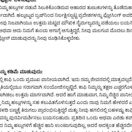
ಮ ಹಲ್ಲುಗಳ ನಡುವೆ ಸಿಲುಕಿಕೊಂಡಿರುವ ಆಹಾರದ ತುಣುಕುಗಳನ್ನು ತೊಡೆದುಹಾ
ಾಗಿದೆ. ಹಲ್ಲುಜ್ಜುವ ಬ್ರಷ್‌ನಿಂದ ನಿರ್ಲಕ್ಷಿಸಲ್ಪಟ್ಟ ಪ್ರದೇಶಗಳನ್ನು ಫ್ಲೋಸಿಂಗ್ ಆವ
 ನೀವು ನಿಜವಾಗಿಯೂ ಉತ್ತಮ ಮಟ್ಟದ ಮೌಖಿಕ ನೈರ್ಮಲ್ಯವನ್ನು ಪಡೆಯಲು ಬಯಸಿದರ
 ಅದು ನಿಮಗೆ ತುಂಬಾ ಆಗಾಗ್ಗೆ ಆಗುತ್ತಿದ್ದರೆ, ನೀವು ಮಲಗುವ ಮೊದಲು ದಿನಕ್
ಲೋಸ್ ಮಾಡುವುದನ್ನು ನೀವು ರೂಢಿಸಿಕೊಳ್ಳಬೇಕು.
ನ್ನು ಕಡಿಮೆ ಮಾಡುವುದು:
ಲ್ಲಿ ಕಾಫಿ ಒಂದು ಪ್ರಮುಖ ಪಾನೀಯವಾಗಿದೆ. ಇದು ನಮ್ಮ ಜೀವನದಲ್ಲಿ ಮಾತ್ರವಲ್ಲದೆ 
ತಿಯಲ್ಲಿಯೂ ಸರಾಗವಾಗಿ ಸಂಯೋಜಿಸಲ್ಪಟ್ಟಿದೆ. ಕಾಫಿ ನಿಮ್ಮನ್ನು ತಕ್ಷಣ ಎಚ್ಚರಗೊಳ
ಿಯವಾಗಿಡಲು ಉತ್ತಮ ಮಾರ್ಗವಾಗಿದೆ. ಆದರೆ ಹಾಗೆ ಮಾಡುವಾಗ, ನಿಮ್ಮ ನೆಚ್ಚಿನ ಪಾ
 ನಿಮ್ಮ ಹಲ್ಲುಗಳನ್ನು ಸಹ ಕಲುಷಿತಗೊಳಿಸುತ್ತದೆ ಎಂದು ನಾವು ನಿಮಗೆ ಹೇಳಿದರೆ
ಳದಿ ಬಣ್ಣಕ್ಕೆ ತಿರುಗಲು ಪ್ರಾರಂಭಿಸುತ್ತಿದ್ದರೆ ಮತ್ತು ನೀವು ಹಗಲಿನಲ್ಲಿ ಬಹಳಷ್ಟು ಕಾಫಿ 
ವನ್ನು ಪುನರ್ವಿಮರ್ಶಿಸಲು ಬಯಸಬಹುದು. ಪ್ರತಿದಿನ ಒಂದು ಅಥವಾ ಎರಡು ಕಪ್
ಿಮ್ಮ ಹಲ್ಲುಗಳಿಗೆ ಹೆಚ್ಚಿನ ಹಾನಿ ಉಂಟಾಗುವುದಿಲ್ಲ, ಆದರೆ ಅದಕ್ಕಿಂತ ಹೆಚ್ಚಿನದ