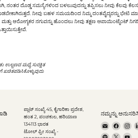
ಗಿ, ನಂತರ ದೊಡ್ಡ ಸಮಸ್ಯೆಗಳಿಂದ ಬಳಲುವುದನ್ನು ತಪ್ಪಿಸಲು ನೀವು ಕೆಲವು ಕೆಲಸ
ಡಬೇಕಾಗಿರುತ್ತದೆ. ನೀವು ಬಹಳ ಸಮಯದಿಂದ ನಿಮ್ಮ ದಂತವೈದ್ಯರನ್ನು ಭೇಟಿ ಮಾಡದ
ಮತ್ತು ಆರೋಗ್ಯಕರ ನಗುವನ್ನು ಹೊಂದಲು ನೀವು ತಕ್ಷಣ ಅಪಾಯಿಂಟ್ಮೆಂಟ್ ನಿಗ
ತಾಯಿಸುತ್ತೇವೆ.
 ಉಲ್ಬಣದ ಮಧ್ಯೆ ಸುರಕ್ಷಿತ
ಗೆ ಖಚಿತಪಡಿಸಿಕೊಳ್ಳುವುದು
ಪ್ಲಾಟ್ ಸಂಖ್ಯೆ 45, ಕೈಗಾರಿಕಾ ಪ್ರದೇಶ,
ಾಡಿ
ನಮ್ಮನ್ನು ಅನುಸರಿಸ
ಹಂತ 2, ಪಂಚಕುಲ, ಹರಿಯಾಣ
134113 ಭಾರತ
Email
Find
Fi
ಟೋಲ್ ಫ್ರೀ ಸಂಖ್ಯೆ -
Dr.
us
us
Find
Find
Fi