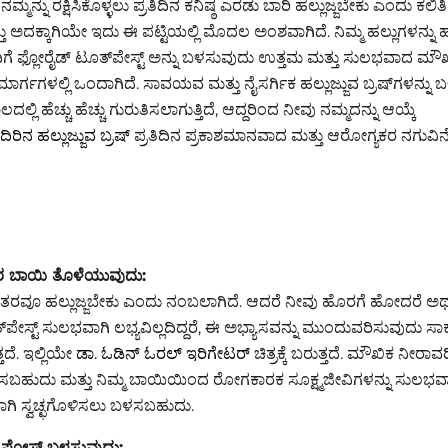
ಮ್ಮನ್ನು ರಕ್ಷಿಸಿಕೊಳ್ಳಲು ಪ್ರತಿದಿನ ಕನಿಷ್ಠ ಎರಡು ಬಾರಿ ಹಲ್ಲುಜ್ಜಬೇಕು ಎಂದು ಕಲಿತಿ
ತು ಅದಕ್ಕಾಗಿಯೇ ಇದು ಈ ಪಟ್ಟಿಯಲ್ಲಿ ಮೊದಲ ಅಂಶವಾಗಿದೆ. ನಿಮ್ಮ ಹಲ್ಲುಗಳನ್ನು ಹಲ
ೆ ಫ್ಲೋರೈಡ್ ಟೂತ್‌ಪೇಸ್ಟ್ ಅನ್ನು ಬಳಸುವುದು ಉತ್ತಮ ಮತ್ತು ಸುಲಭವಾದ ಮೌಖಿ
ಮಾರ್ಗಗಳಲ್ಲಿ ಒಂದಾಗಿದೆ. ಸಾವಯವ ಮತ್ತು ನೈಸರ್ಗಿಕ ಹಲ್ಲುಜ್ಜುವ ಬ್ರಷ್‌ಗಳನ್ನು
ದಲ್ಲಿ ಹೆಚ್ಚು ಹೆಚ್ಚು ಗುರುತಿಸಲಾಗುತ್ತಿದೆ, ಆದ್ದರಿಂದ ನೀವು ನಮ್ಮದನ್ನು ಆಯ್ಕೆ
ದಿರಿನ ಹಲ್ಲುಜ್ಜುವ ಬ್ರಷ್
ಪ್ರತಿದಿನ ಪ್ರಕಾಶಮಾನವಾದ ಮತ್ತು ಆರೋಗ್ಯಕರ ನಗುವಿ
ಬಾಯಿ ತೊಳೆಯುವುದು:
ರವೂ ಹಲ್ಲುಜ್ಜಬೇಕು ಎಂದು ನಂಬಲಾಗಿದೆ. ಆದರೆ ನೀವು ಹೊರಗೆ ಹೋದರೆ ಅಥವ
್‌ಪೇಸ್ಟ್ ಸುಲಭವಾಗಿ ಲಭ್ಯವಿಲ್ಲದಿದ್ದರೆ, ಈ ಅಭ್ಯಾಸವನ್ನು ಮುಂದುವರಿಸುವುದು ಸಾಕ
ತದೆ. ಇಲ್ಲಿಯೇ
ಡಾ. ಓಡಿನ್ ಓರಲ್ ಇರಿಗೇಟರ್
ಚಿತ್ರಕ್ಕೆ ಬರುತ್ತದೆ. ಮೌಖಿಕ ನೀರಾವ
ಸಬಹುದು ಮತ್ತು ನಿಮ್ಮ ಬಾಯಿಯಿಂದ ರೋಗಕಾರಕ ಸೂಕ್ಷ್ಮಜೀವಿಗಳನ್ನು ಸುಲಭವಾಗ
ಿ ಸ್ವಚ್ಛಗೊಳಿಸಲು ಬಳಸಬಹುದು.
ಫ್ಲೋಸ್ ಬಳಸುವುದು: