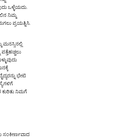
ುದು ಒಳ್ಳೆಯದು.
ಲಿನ ನಿಮ್ಮ
ಲು ಪ್ರಯತ್ನಿಸಿ.
ಮನಸ್ಸಿನಲ್ಲಿ
್ತೆಹಚ್ಚಲು
ಳ್ಳುವುದು
ಕ್ಕೆ
ದ್ಯರನ್ನು ಭೇಟಿ
ೆಗಳಿಗೆ
 ಕುರಿತು ನಿಮಗೆ
ುದು ಸಂಕೀರ್ಣವಾದ