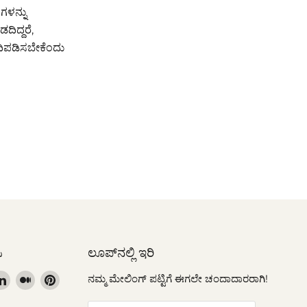
ಗಳನ್ನು
ಿದ್ದರೆ,
ದಿಪಡಿಸಬೇಕೆಂದು
ಿ
ಲೂಪ್‌ನಲ್ಲಿ ಇರಿ
nd
Find
Find
Find
ನಮ್ಮ ಮೇಲಿಂಗ್ ಪಟ್ಟಿಗೆ ಈಗಲೇ ಚಂದಾದಾರರಾಗಿ!
us
us
us
nd