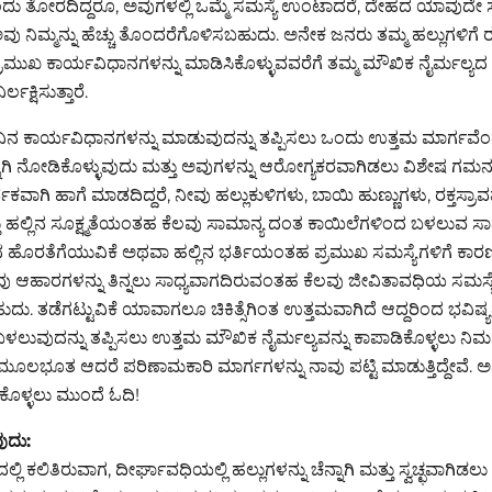
ದು ತೋರದಿದ್ದರೂ, ಅವುಗಳಲ್ಲಿ ಒಮ್ಮೆ ಸಮಸ್ಯೆ ಉಂಟಾದರೆ, ದೇಹದ ಯಾವುದೇ 
ು ನಿಮ್ಮನ್ನು ಹೆಚ್ಚು ತೊಂದರೆಗೊಳಿಸಬಹುದು. ಅನೇಕ ಜನರು ತಮ್ಮ ಹಲ್ಲುಗಳಿಗೆ
್ರಮುಖ ಕಾರ್ಯವಿಧಾನಗಳನ್ನು ಮಾಡಿಸಿಕೊಳ್ಳುವವರೆಗೆ ತಮ್ಮ ಮೌಖಿಕ ನೈರ್ಮಲ್ಯದ
ಲಕ್ಷಿಸುತ್ತಾರೆ.
ನ ಕಾರ್ಯವಿಧಾನಗಳನ್ನು ಮಾಡುವುದನ್ನು ತಪ್ಪಿಸಲು ಒಂದು ಉತ್ತಮ ಮಾರ್ಗವೆಂದ
ನ್ನಾಗಿ ನೋಡಿಕೊಳ್ಳುವುದು ಮತ್ತು ಅವುಗಳನ್ನು ಆರೋಗ್ಯಕರವಾಗಿಡಲು ವಿಶೇಷ ಗಮ
್ವಕವಾಗಿ ಹಾಗೆ ಮಾಡದಿದ್ದರೆ, ನೀವು ಹಲ್ಲುಕುಳಿಗಳು, ಬಾಯಿ ಹುಣ್ಣುಗಳು, ರಕ್ತಸ್ರ
ಹಲ್ಲಿನ ಸೂಕ್ಷ್ಮತೆಯಂತಹ ಕೆಲವು ಸಾಮಾನ್ಯ ದಂತ ಕಾಯಿಲೆಗಳಿಂದ ಬಳಲುವ ಸಾಧ್ಯತ
ಲ್ಲಿನ ಹೊರತೆಗೆಯುವಿಕೆ ಅಥವಾ ಹಲ್ಲಿನ ಭರ್ತಿಯಂತಹ ಪ್ರಮುಖ ಸಮಸ್ಯೆಗಳಿಗೆ ಕ
ವು ಆಹಾರಗಳನ್ನು ತಿನ್ನಲು ಸಾಧ್ಯವಾಗದಿರುವಂತಹ ಕೆಲವು ಜೀವಿತಾವಧಿಯ ಸಮಸ್ಯೆ
 ತಡೆಗಟ್ಟುವಿಕೆ ಯಾವಾಗಲೂ ಚಿಕಿತ್ಸೆಗಿಂತ ಉತ್ತಮವಾಗಿದೆ ಆದ್ದರಿಂದ ಭವಿಷ್ಯ
ಳಲುವುದನ್ನು ತಪ್ಪಿಸಲು ಉತ್ತಮ ಮೌಖಿಕ ನೈರ್ಮಲ್ಯವನ್ನು ಕಾಪಾಡಿಕೊಳ್ಳಲು ನ
ಲಭೂತ ಆದರೆ ಪರಿಣಾಮಕಾರಿ ಮಾರ್ಗಗಳನ್ನು ನಾವು ಪಟ್ಟಿ ಮಾಡುತ್ತಿದ್ದೇವೆ. ಅವ
ುಕೊಳ್ಳಲು ಮುಂದೆ ಓದಿ!
ವುದು:
ಲ್ಲಿ ಕಲಿತಿರುವಾಗ, ದೀರ್ಘಾವಧಿಯಲ್ಲಿ ಹಲ್ಲುಗಳನ್ನು ಚೆನ್ನಾಗಿ ಮತ್ತು ಸ್ವಚ್ಛವಾಗಿಡಲು