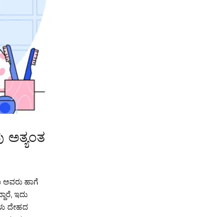
ು ಅತ್ಯಂತ
ವಾ ಅವರು ಹಾಗೆ
ದಾರೆ, ಇದು
ುಗಳು ದೇಹದ