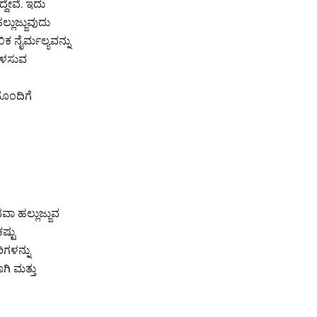
ದ್ದೇವೆ. ಇದು
್ಲುಜ್ಜುವುದು
ಕ ನೈರ್ಮಲ್ಯವನ್ನು
 ಬಳಸುವ
ನೊಂದಿಗೆ
ಾ ಹಲ್ಲುಜ್ಜುವ
ಷ್ಟು
ರಿಗಳನ್ನು
ಿ ಮತ್ತು