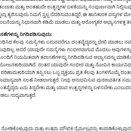
ತಂಬಾಕು ಮತ್ತು ಅಂತಹುದೇ ಉತ್ಪನ್ನಗಳ ಬಳಕೆಯನ್ನು ಸಂಪೂರ್ಣವಾಗಿ ನಿಲ್ಲಿಸುವ
ದನ್ನೆಲ್ಲಾ ತ್ಯಜಿಸುವುದು ನಿಮಗೆ ಸ್ವಲ್ಪ ಬೆದರಿಸುವಂತಿದ್ದರೆ, ಈ ಹಾನಿಕಾರಕ ವಸ್ತುಗಳ ಮೇ
ನೆಯನ್ನು ನಿಧಾನವಾಗಿ ಕಡಿಮೆ ಮಾಡಲು ಮತ್ತು ಆರೋಗ್ಯಕರ ಅಭ್ಯಾಸಗಳತ್ತ ತಿರುಗ
ಣೆಗಳನ್ನು ನಿಗದಿಪಡಿಸುವುದು:
ಂಧಿಸಿದ ಕೆಲವು ಸಮಸ್ಯೆಗಳು ಬರುವವರೆಗೂ ದಂತವೈದ್ಯರನ್ನು ಭೇಟಿ ಮಾಡಲು ನಮ್ಮ 
ದಿಲ್ಲ. ಆದರೆ ಯಾವುದೇ ಸಮಸ್ಯೆಗಳು ಗಂಭೀರವಾಗುವ ಮೊದಲು ಅವುಗಳನ್ನು ಪತ
ರೊಂದಿಗೆ ನಿಯಮಿತವಾಗಿ ತಪಾಸಣೆಗಳನ್ನು ನಿಗದಿಪಡಿಸುವ ಅಭ್ಯಾಸವನ್ನು ಮಾಡಿಕೊ
ೋಜನಕಾರಿಯಾಗಿದೆ. ನಂತರ ಯಾವುದೇ ಗಂಭೀರ ಮತ್ತು ನೋವಿನ ಕಾರ್ಯವಿಧಾನ
ರಿಣಾಮಕಾರಿಯಾಗಿ ತಪ್ಪಿಸಲು ಒಬ್ಬ ವ್ಯಕ್ತಿಯು ಪ್ರತಿ ಕೆಲವು ತಿಂಗಳಿಗೊಮ್ಮೆ ದಂತವೈ
ಮಾನ್ಯವಾಗಿ ಸಲಹೆ ನೀಡಲಾಗುತ್ತದೆ. ನೀವು ಅನುಭವಿಸುವ ಪುನರಾವರ್ತಿತ ಸಮಸ್ಯ
ತವೈದ್ಯರು ಏನು ತಿನ್ನಬೇಕು ಮತ್ತು ಯಾವ ಉತ್ಪನ್ನಗಳನ್ನು ಬಳಸಬೇಕು ಎಂಬುದರ
ಲು ಸಾಧ್ಯವಾಗುತ್ತದೆ.
್ನು ನೋಡಿಕೊಳ್ಳುವುದು ಮತ್ತು ಉತ್ತಮ ಮೌಖಿಕ ನೈರ್ಮಲ್ಯವನ್ನು ಕಾಪಾಡಿಕೊಳ್ಳುವ