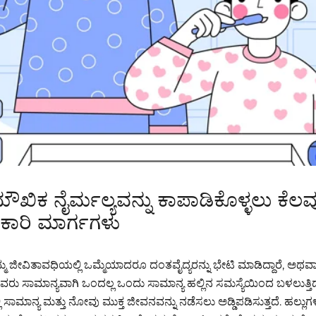
ಖಿಕ ನೈರ್ಮಲ್ಯವನ್ನು ಕಾಪಾಡಿಕೊಳ್ಳಲು ಕೆಲವ
ಾರಿ ಮಾರ್ಗಗಳು
ಮ್ಮ ಜೀವಿತಾವಧಿಯಲ್ಲಿ ಒಮ್ಮೆಯಾದರೂ ದಂತವೈದ್ಯರನ್ನು ಭೇಟಿ ಮಾಡಿದ್ದಾರೆ, ಅಥ
 ಅವರು ಸಾಮಾನ್ಯವಾಗಿ ಒಂದಲ್ಲ ಒಂದು ಸಾಮಾನ್ಯ ಹಲ್ಲಿನ ಸಮಸ್ಯೆಯಿಂದ ಬಳಲುತ್ತಿದ್
 ಸಾಮಾನ್ಯ ಮತ್ತು ನೋವು ಮುಕ್ತ ಜೀವನವನ್ನು ನಡೆಸಲು ಅಡ್ಡಿಪಡಿಸುತ್ತದೆ. ಹಲ್ಲ