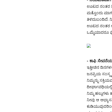
ಊಟದ ನಂತರ ನಿಮ್
ಮತ್ತೊಂದು ಮಾರ್ಗವ
ತಿಳಿದುಬಂದಿದೆ.
ಊಟದ ನಂತರ ಅಥವಾ
ಒಮ್ಮೆಯಾದರೂ ಫ್
- ಕಾಫಿ ಸೇವನೆಯ
ಇತ್ತೀಚಿನ ದಿನಗಳ
ಜನಪ್ರಿಯ ಸಂಸ್ಕೃ
ನಿಮ್ಮನ್ನು ಸಕ್ರ
ದೀರ್ಘಾವಧಿಯಲ್ಲಿ
ನಿಮ್ಮ ಹಲ್ಲುಗಳು ಹ
ನೀವು ಆ ಅಭ್ಯಾಸ
ಕುಡಿಯುವುದರಿಂದ ನ