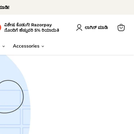
ೆಮಾಡಿ!
ವಿಶೇಷ ಕೊಡುಗೆ! Razorpay
ಲಾಗಿನ್ ಮಾಡಿ
ನೊಂದಿಗೆ ಹೆಚ್ಚುವರಿ 5% ರಿಯಾಯಿತಿ
View
cart
e
Accessories